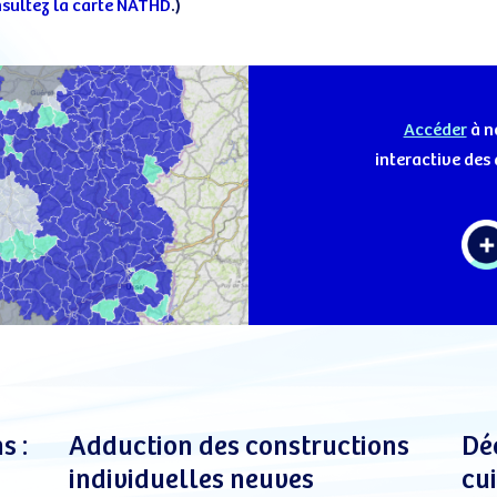
sultez la carte NATHD
.)
Accéder
à n
interactive des
s :
Adduction des constructions
Dé
individuelles neuves
cu