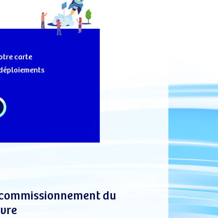
otre carte
 déploiements
commissionnement du
ivre