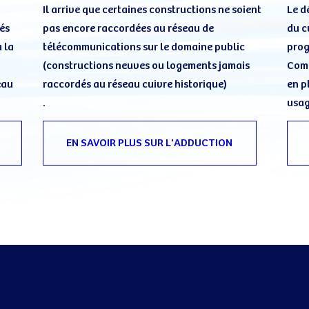
Il arrive que certaines constructions ne soient
Le d
tés
pas encore raccordées au réseau de
du c
 la
télécommunications sur le domaine public
prog
(constructions neuves ou logements jamais
Comm
eau
raccordés au réseau cuivre historique)
en p
.
usag
EN SAVOIR PLUS SUR L'ADDUCTION