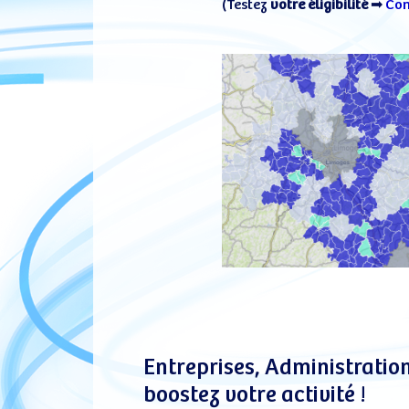
(Testez
votre éligibilité
➡
Con
Entreprises, Administration
boostez votre activité !