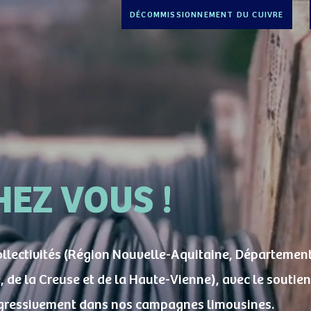
DÉCOMMISSIONNEMENT DU CUIVRE
HEZ VOUS !
ollectivités (Région Nouvelle-Aquitaine, Département
 de la Creuse et de la Haute-Vienne), avec le soutien 
ressivement dans nos campagnes limousines.