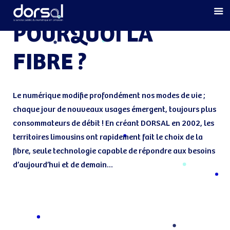
Skip
Skip
links
to
POURQUOI LA
primary
navigation
FIBRE ?
Skip
to
content
Le numérique modifie profondément nos modes de vie ;
chaque jour de nouveaux usages émergent, toujours plus
consommateurs de débit ! En créant DORSAL en 2002, les
territoires limousins ont rapidement fait le choix de la
fibre, seule technologie capable de répondre aux besoins
d’aujourd’hui et de demain…