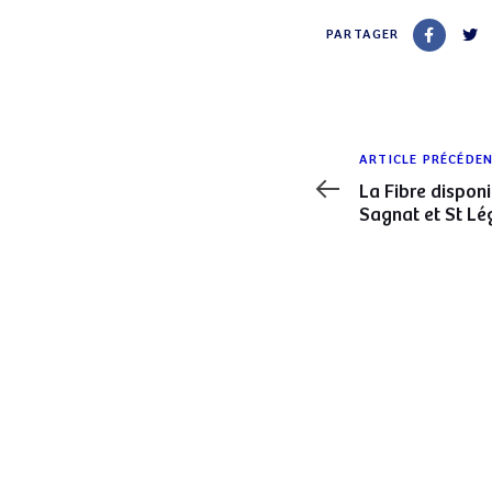
PARTAGER
Article
ARTICLE PRÉCÉDE
précédent
La Fibre dispon
Sagnat et St Lég