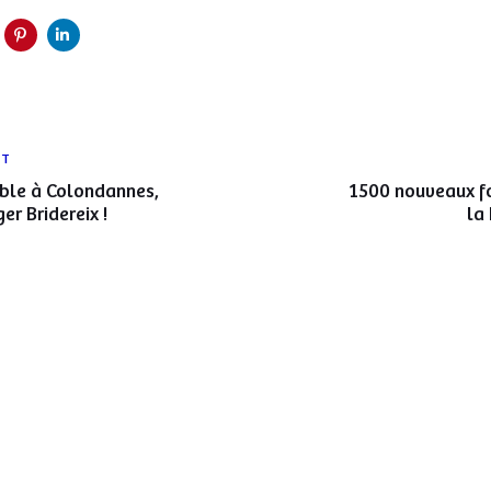
Article
NT
suivant
ible à Colondannes,
1500 nouveaux fo
er Bridereix !
la 