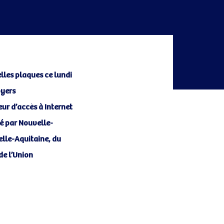
elles plaques
ce lundi
oyers
eur d’accès
à Internet
sé par Nouvelle-
lle-Aquitaine, du
 de l’Union