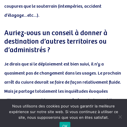
coupures que le souterrain (intempéries, accident
d’élagage…etc…).
Auriez-vous un conseil à donner à
destination d’autres territoires ou
d’administrés ?
Je dirais que si le déploiement est bien suivi, il n’y a
quasiment pas de changement dans les usages. Le prochain
arrêt du cuivre devrait se faire de façon relativement fluide.
Mais je partage totalement les inquiétudes évoquées
ailleurs concernant les personnes âgées. C’est un public
Nous utilisons des cookies pour vous garantir la meilleure
qu’il faut accompagner davantage. Le passage à la fibre
expérience sur notre site web. Si vous continuez à utiliser ce
site, nous supposerons que vous en êtes satisfait.
peut les déstabiliser, surtout lorsqu’il s’agit de téléservices
OK