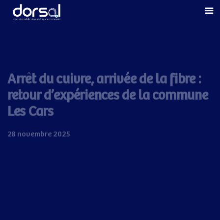
Skip
Skip
links
to
primary
navigation
Skip
to
Arrêt du cuivre, arrivée de la fibre :
content
retour d’expériences de la commune
Les Cars
28 novembre 2025