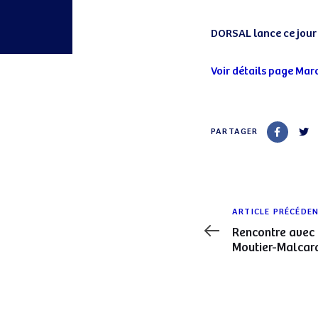
DORSAL lance ce jour 
Post
Voir détails page Mar
navigatio
PARTAGER
Article
ARTICLE PRÉCÉDE
précédent
Rencontre avec 
Moutier-Malcard