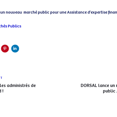
un nouveau marché public pour une Assistance d’expertise financ
chés Publics
n
Article
NT
suivant
les administrés de
DORSAL lance un 
 !
public 