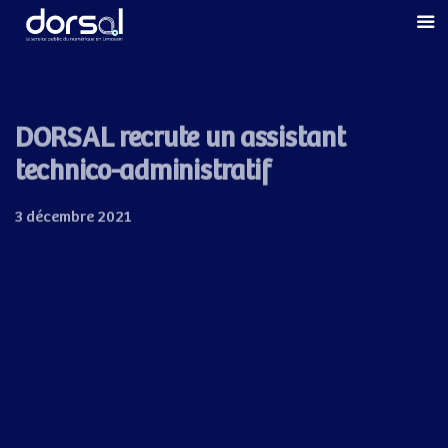
Skip
Skip
links
to
primary
navigation
Skip
DORSAL recrute un assistant
to
technico-administratif
content
3 décembre 2021