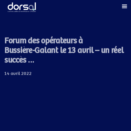
Skip
Skip
links
to
primary
navigation
Skip
Forum des opérateurs à
to
Bussière-Galant le 13 avril – un réel
content
succès …
14 avril 2022