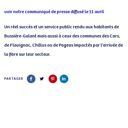
voir notre communiqué de presse diffusé le 11 avril
Un réel succès et un service public rendu aux habitants de
Bussière-Galant mais aussi à ceux des communes des Cars,
de Flavignac, Châlus ou de Pageas impactés par l’arrivée de
la fibre sur leur secteur.
PARTAGER
Article
ARTICLE PRÉCÉDENT
précédent
Forum des Opérateurs Internet à BUSSIERE GALANT
– mercredi 13 avril