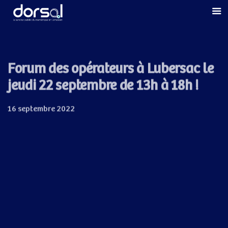
Skip
Skip
links
to
primary
navigation
Skip
Forum des opérateurs à Lubersac le
to
jeudi 22 septembre de 13h à 18h !
content
16 septembre 2022