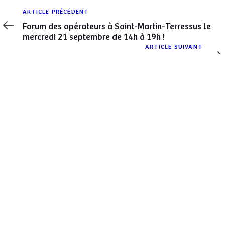
Article
ARTICLE PRÉCÉDENT
précédent
Forum des opérateurs à Saint-Martin-Terressus le
mercredi 21 septembre de 14h à 19h !
Article
ARTICLE SUIVANT
suivant
C’était hier à St Martin de Terressus !
AVEC LE SOUTIEN DE