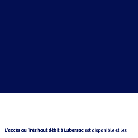
Post
navigation
L’accès au Très haut débit à Lubersac
est disponible et les