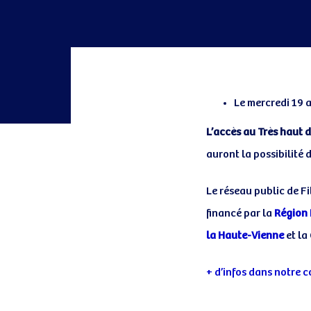
Le mercredi 19 a
Post
L’accès au Très haut 
auront la possibilité 
navigatio
Le réseau public de F
financé par la
Région 
la Haute-Vienne
et l
+ d’infos dans notre