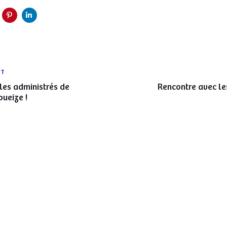
Article
NT
suivant
les administrés de
Rencontre avec le
ueize !