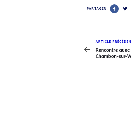
PARTAGER
Article
ARTICLE PRÉCÉDE
précédent
Rencontre avec 
Chambon-sur-Vo