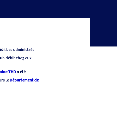
mai.
Les administrés
aut-débit chez eux.
aine THD
a été
urs le
Département de