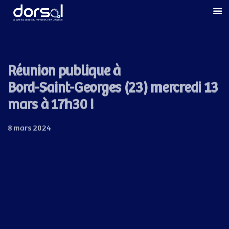
Skip
Skip
links
to
primary
navigation
Skip
Réunion publique à
to
Bord-Saint-Georges (23) mercredi 13
content
mars à 17h30 !
8 mars 2024