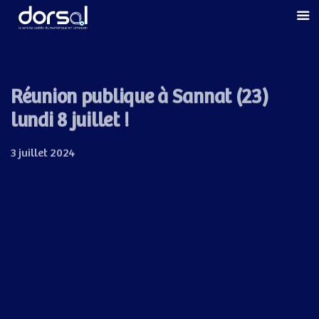
Skip
Skip
links
to
primary
navigation
Skip
Réunion publique à Sannat (23)
to
lundi 8 juillet !
content
3 juillet 2024